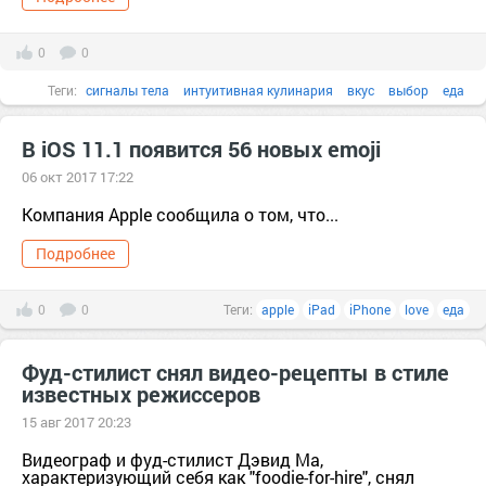
0
0
Теги:
сигналы тела
интуитивная кулинария
вкус
выбор
еда
Земля
Кулинария
В iOS 11.1 появится 56 новых emoji
06 окт 2017 17:22
Компания Apple сообщила о том, что...
Подробнее
0
0
Теги:
apple
iPad
iPhone
love
еда
Фуд-стилист снял видео-рецепты в стиле
известных режиссеров
15 авг 2017 20:23
Видеограф и фуд-стилист Дэвид Ма,
характеризующий себя как "foodie-for-hire", снял