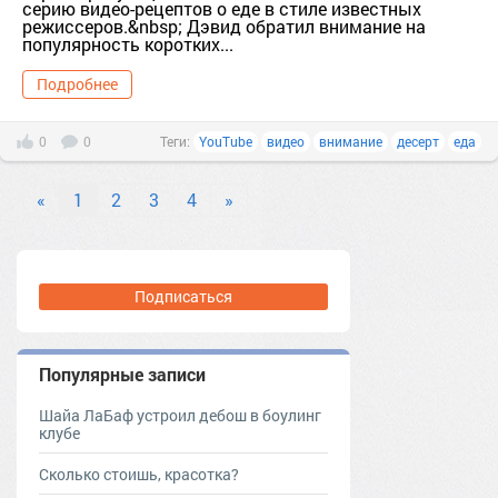
серию видео-рецептов о еде в стиле известных
режиссеров.&nbsp; Дэвид обратил внимание на
популярность коротких...
Подробнее
0
0
Теги:
YouTube
видео
внимание
десерт
еда
«
1
2
3
4
»
Подписаться
Популярные записи
Шайа ЛаБаф устроил дебош в боулинг
клубе
Сколько стоишь, красотка?