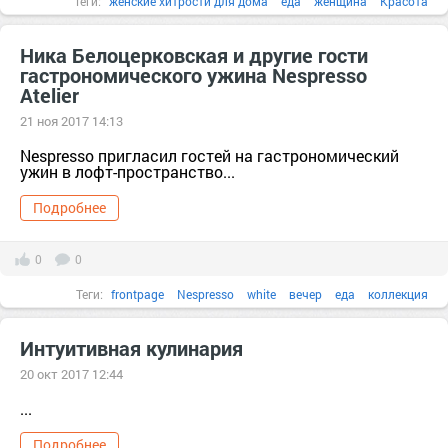
Теги:
женские хитрости для дома
еда
женщина
Красота
Питание
открытие
ПРО
Ника Белоцерковская и другие гости
гастрономического ужина Nespresso
Atelier
21 ноя 2017 14:13
Nespresso пригласил гостей на гастрономический
ужин в лофт-пространство...
Подробнее
0
0
Теги:
frontpage
Nespresso
white
вечер
еда
коллекция
Интуитивная кулинария
20 окт 2017 12:44
...
Подробнее