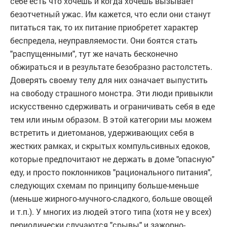
себе есть что хочешь и когда хочешь вызывает
безотчетный ужас. Им кажется, что если они станут
питаться так, то их питание приобретет характер
беспредела, неуправляемости. Они боятся стать
"распущенными", тут же начать бесконечно
обжираться и в результате безобразно растолстеть.
Доверять своему телу для них означает выпустить
на свободу страшного монстра. Эти люди привыкли
искусственно сдерживать и ограничивать себя в еде
тем или иным образом. В этой категории мы можем
встретить и диетоманов, удерживающих себя в
жестких рамках, и скрытых компульсивных едоков,
которые предпочитают не держать в доме "опасную"
еду, и просто поклонников "рационального питания",
следующих схемам по принципу больше-меньше
(меньше жирного-мучного-сладкого, больше овощей
и т.п.). У многих из людей этого типа (хотя не у всех)
периодически случаются "срывы" и зажорно-