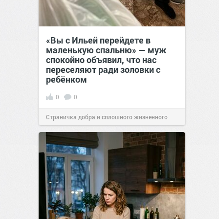
«Вы с Ильей перейдете в
маленькую спальню» — муж
спокойно объявил, что нас
переселяют ради золовки с
ребёнком
0
0
Страничка добра и сплошного жизненного
позитива!
17:38
Вчера