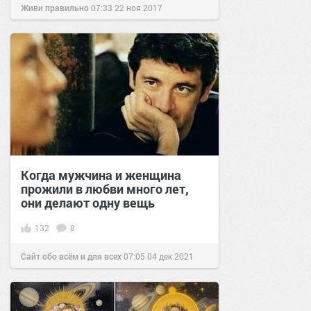
Живи правильно
07:33
22 ноя 2017
Когда мужчина и женщина
прожили в любви много лет,
они делают одну вещь
132
8
Сайт обо всём и для всех
07:05
04 дек 2021