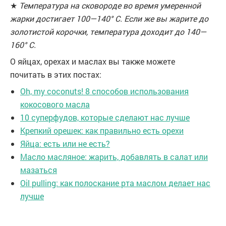
★
Температура на сковороде во время умеренной
жарки достигает 100—140° C. Если же вы жарите до
золотистой корочки, температура доходит до 140—
160° C.
О яйцах, орехах и маслах вы также можете
почитать в этих постах:
Oh, my coconuts! 8 способов использования
кокосового масла
10 суперфудов, которые сделают нас лучше
Крепкий орешек: как правильно есть орехи
Яйца: есть или не есть?
Масло масляное: жарить, добавлять в салат или
мазаться
Oil pulling: как полоскание рта маслом делает нас
лучше