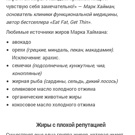
чувствую себя замечательно!» —
Марк Хайман,
основатель клиники функциональной медицины,
автор бестселлера «Eat Fat, Get Thin».
Любимые источники жиров Марка Хаймана:
авокадо
орехи
(грецкие, миндаль, пекан, макадамия)
.
Исключение: арахис.
семечки
(подсолнечные, кунжутные, чиа,
конопляные)
жирная рыба
(сардины, сельдь, дикий лосось)
оливковое масло холодного отжима
органические животные жиры
кокосовое масло холодного отжима
Жиры с плохой репутацией
Существует еще одна группа жиров, которая имеет