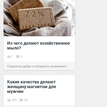
Из чего делают хозяйственное
мыло?
7
2
Страничка добра и сплошного жизненного
позитива!
13:00
22 ноя 2025
Какие качества делают
женщину магнитом для
мужчин
395
29