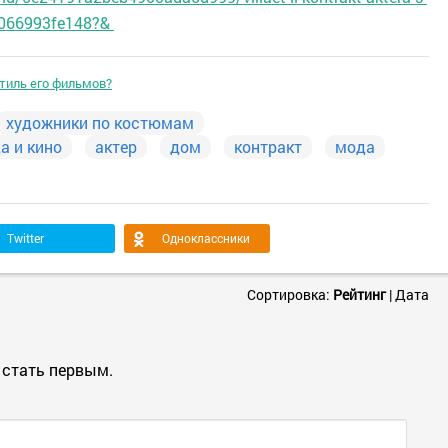
a066993fe148?&
тиль его фильмов?
художники по костюмам
а и кино
актер
дом
контракт
мода
Twitter
Одноклассники
Сортировка:
Рейтинг
|
Дата
 стать первым.