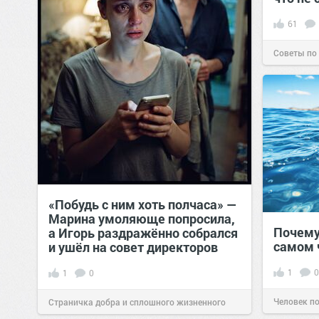
61
Советы по
«Побудь с ним хоть полчаса» —
Марина умоляюще попросила,
Почему
а Игорь раздражённо собрался
самом 
и ушёл на совет директоров
1
0
1
0
Человек п
Страничка добра и сплошного жизненного