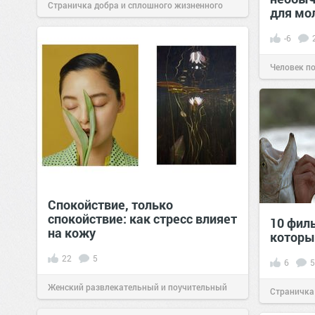
Страничка добра и сплошного жизненного
для мо
позитива!
06:00
07 июн 2022
-6
Человек п
Спокойствие, только
спокойствие: как стресс влияет
10 фил
на кожу
которы
22
5
6
5
Женский развлекательный и поучительный
Страничка
сайт.
15:18
20 авг 2020