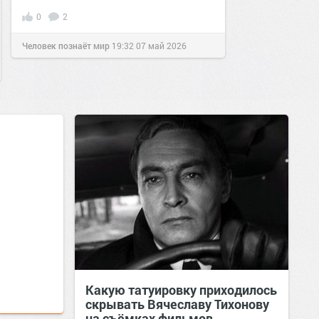
0
2
Человек познаёт мир
19:32
07 май 2026
Какую татуировку приходилось
скрывать Вячеславу Тихонову
на съёмках фильмов