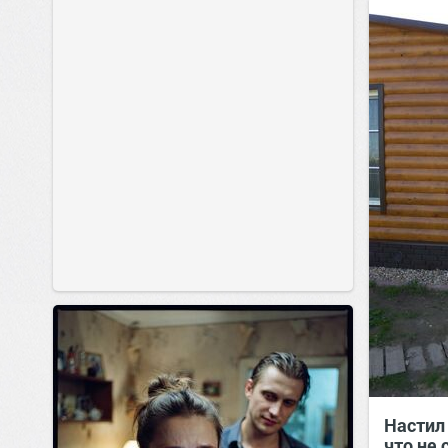
позитива!
Настил
что не