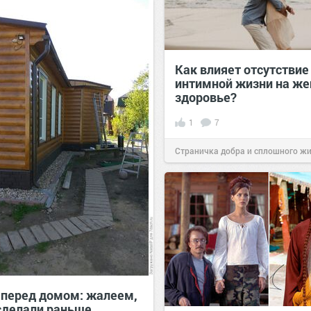
08:50
18 дек 2020
Как влияет отсутствие
интимной жизни на же
здоровье?
1
7
Страничка добра и сплошного ж
позитива!
16:44
28 июл 2024
 перед домом: жалеем,
 сделали раньше