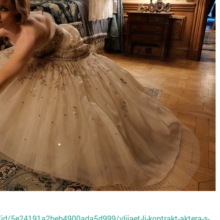
id/5e24191a2beb4900ada5d999/vliiaet-li-kontrakt-aktera-s-