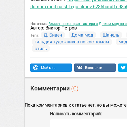
domom-mod-na-stil-ego-filmov-6236bacd1c98
Источник:
Влияет ли контракт актера с Домом мод на с
Автор:
Виктор Петров
Д. Бивен
Дома мод
Шанель
Теги:
гильдия художников по костюмам
мод
стиль
Мой мир
Вконтакте
Комментарии
(0)
Пока комментариев к статье нет, но вы можете
Написать комментарий: