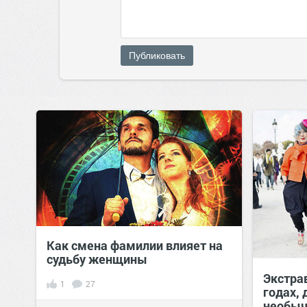
Публиковать
Как смена фамилии влияет на
судьбу женщины
Экстра
1
27
годах, 
необыч