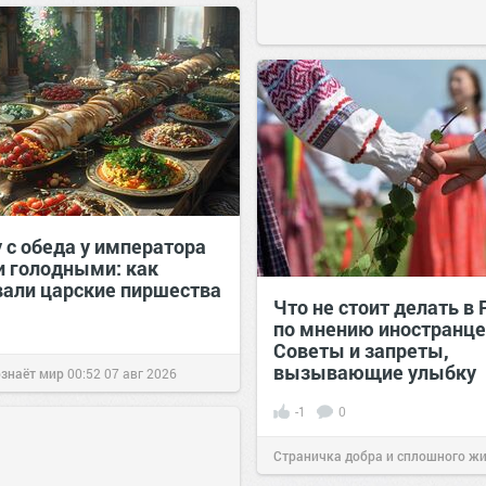
 с обеда у императора
и голодными: как
вали царские пиршества
Что не стоит делать в 
по мнению иностранце
Советы и запреты,
вызывающие улыбку
ознаёт мир
00:52
07 авг 2026
-1
0
Страничка добра и сплошного ж