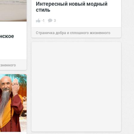
Интересный новый модный
стиль
-1
3
Страничка добра и сплошного жизненного
нское
позитива!
20:20
24 мар 2025
изненного