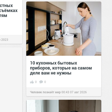
естных
 съёмках
тям
р 2023
10 кухонных бытовых
приборов, которые на самом
деле вам не нужны
0
0
Человек познаёт мир
00:43
07 авг 2026