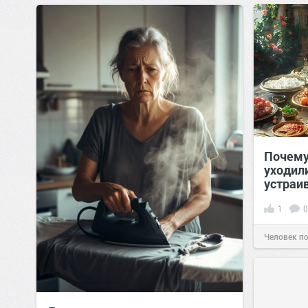
позитива!
19:38
Вчера
Почему
уходил
устраи
1
0
Человек п