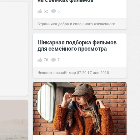
62
6
Страничка добра и сплошного жизненного
позитива!
11:40
19 сен 2021
Шикарная подборка фильмов
для семейного просмотра
76
7
Человек познаёт мир
07:20
17 янв 2018