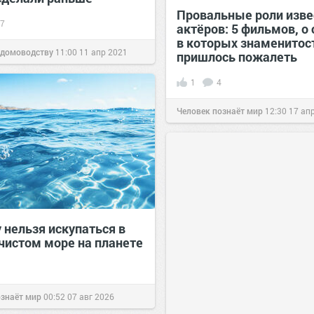
Провальные роли изв
7
актёров: 5 фильмов, о
в которых знаменитос
 домоводству
11:00
11 апр 2021
пришлось пожалеть
1
4
Человек познаёт мир
12:30
17 ап
 нельзя искупаться в
чистом море на планете
ознаёт мир
00:52
07 авг 2026