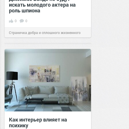
искать молодого актера на
роль шпиона
0
0
Страничка добра и сплошного жизненного
позитива!
16:10
03 окт 2022
Как интерьер влияет на
психику