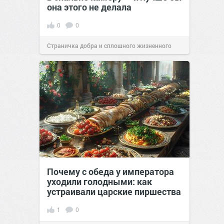
она этого не делала
0
0
Страничка добра и сплошного жизненного
позитива!
00:29
Вчера
Почему с обеда у императора
уходили голодными: как
устраивали царские пиршества
1
0