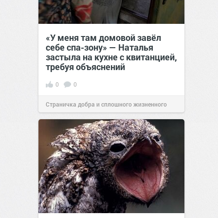
«У меня там домовой завёл
себе спа-зону» — Наталья
застыла на кухне с квитанцией,
требуя объяснений
0
0
Страничка добра и сплошного жизненного
позитива!
00:28
Вчера