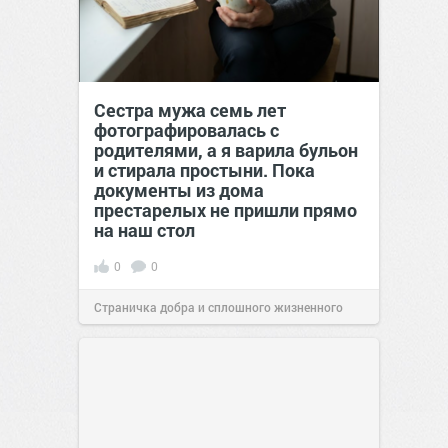
Сестра мужа семь лет
фотографировалась с
родителями, а я варила бульон
и стирала простыни. Пока
документы из дома
престарелых не пришли прямо
на наш стол
0
0
Страничка добра и сплошного жизненного
позитива!
00:29
Вчера