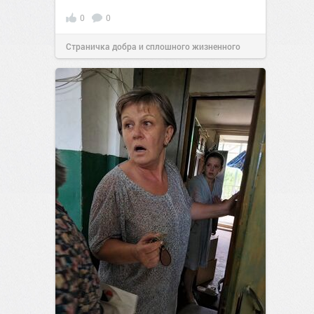
0
0
Страничка добра и сплошного жизненного
позитива!
00:28
Вчера