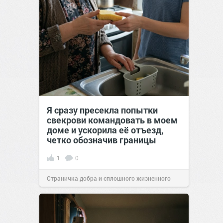
Я сразу пресекла попытки
свекрови командовать в моем
доме и ускорила её отъезд,
четко обозначив границы
1
0
Страничка добра и сплошного жизненного
позитива!
00:28
Вчера