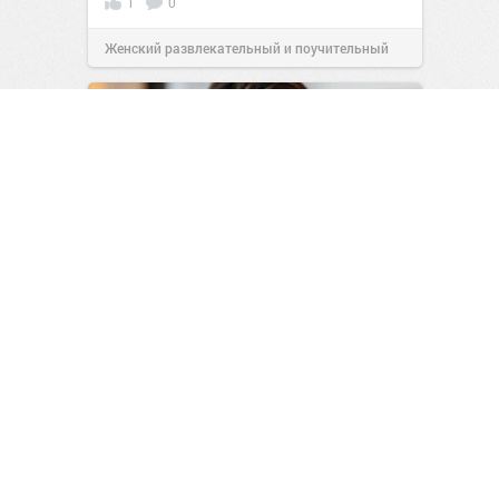
1
0
Женский развлекательный и поучительный
сайт.
23:41
06 авг 2026
Люди, которые любят кошек,
обладают этими особыми
чертами характера
1
0
Страничка добра и сплошного жизненного
позитива!
10:38
Вчера