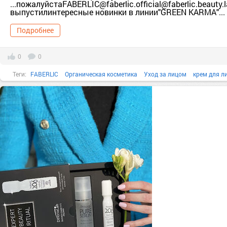
...пожалуйстаFABERLIC@faberlic.official@faberlic.beauty.
выпустилинтересные новинки в линии"GREEN KARMA"...
Подробнее
0
0
Теги:
FABERLIC
Органическая косметика
Уход за лицом
крем для л