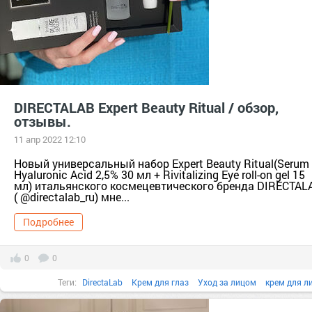
DIRECTALAB Expert Beauty Ritual / обзор,
отзывы.
11 апр 2022 12:10
Новый универсальный набор Expert Beauty Ritual(Serum
Hyaluronic Acid 2,5% 30 мл + Rivitalizing Eye roll-on gel 15
мл) итальянского космецевтического бренда DIRECTAL
( @directalab_ru) мне...
Подробнее
0
0
Теги:
DirectaLab
Крем для глаз
Уход за лицом
крем для л
сыворотка для лица
beauty
обзор
от