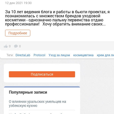
12 дек 2021 19:30
За 10 лет ведения блога и работы в бьюти проектах, я
познакомилась с множеством брендов уходовой
косметики - однозначно пальму первенства отдаю
профессионалам! Хочу обратить внимание своих...
Подробнее
0
0
Теги:
DirectaLab
Protocol
Уход за лицом
космецевтика
крем для л
review
Бренд
италия
об
Подписаться
Популярные записи
О влиянии уральских умельцев на
узбекскую кухню