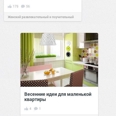
179
56
Женский развлекательный и поучительный
сайт.
23:32
15 фев 2019
Весенние идеи для маленькой
квартиры
4
1