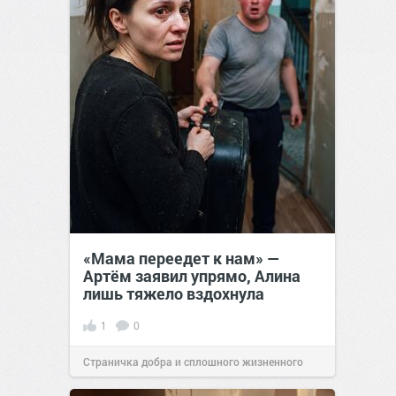
«Мама переедет к нам» —
Артём заявил упрямо, Алина
лишь тяжело вздохнула
1
0
Страничка добра и сплошного жизненного
позитива!
00:28
07 авг 2026