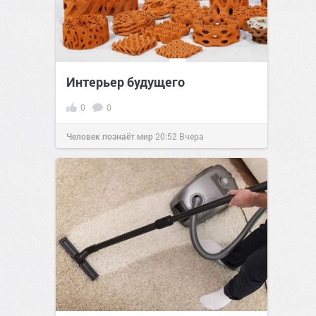
Интерьер будущего
0
0
Человек познаёт мир
20:52
Вчера