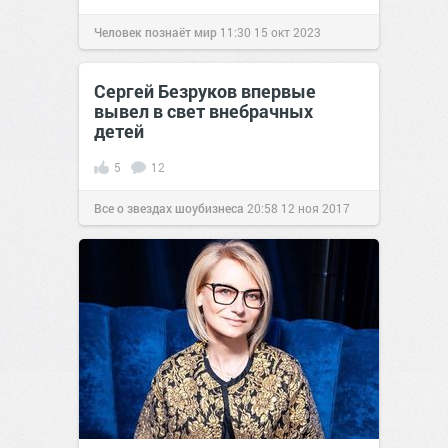
Человек познаёт мир
11:30
15 окт 2023
Сергей Безруков впервые
вывел в свет внебрачных
детей
5
12
Все о звездах шоубизнеса
20:58
12 ноя 2017