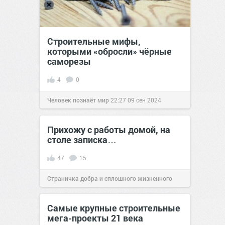
Строительные мифы,
которыми «обросли» чёрные
саморезы
4
0
Человек познаёт мир
22:27
09 сен 2024
Прихожу с работы домой, на
столе записка…
47
15
Страничка добра и сплошного жизненного
позитива!
14:37
04 сен 2018
Самые крупные строительные
мега-проекты 21 века