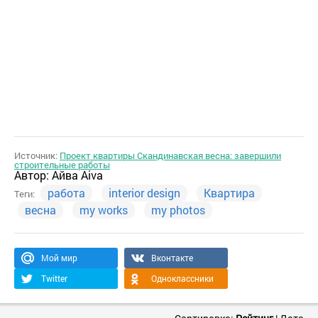
Источник:
Проект квартиры Скандинавская весна: завершили
строительные работы
Автор:
Айва Aiva
работа
interior design
Квартира
Теги:
весна
my works
my photos
Мой мир
Вконтакте
Twitter
Одноклассники