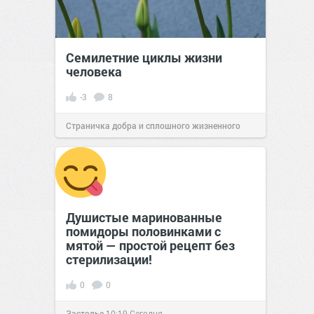
Семилетние циклы жизни
человека
-3
8
Страничка добра и сплошного жизненного
позитива!
22:20
06 сен 2025
Душистые маринованные
помидоры половинками с
мятой — простой рецепт без
стерилизации!
0
0
Застолье
10:19
Сегодня