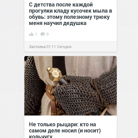
С детства после каждой
прогулки кладу кусочек мыла в
обувь: этому полезному трюку
меня научил дедушка
1
0
Застолье
01:11
Сегодня
Не только рыцари: кто на
самом деле носил (и носит)
кольчугу