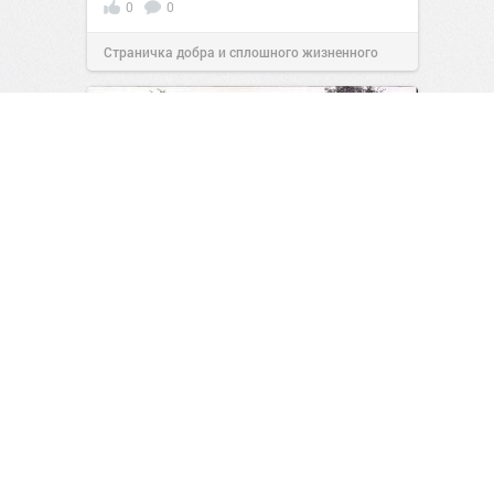
0
0
Страничка добра и сплошного жизненного
позитива!
00:28
Сегодня
1900-е. Виленское пехотное
юнкерское училище
0
0
Артобоз
01:29
Сегодня