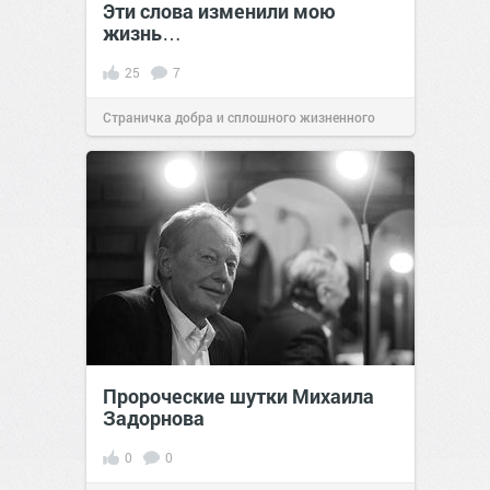
Эти слова изменили мою
жизнь…
25
7
Страничка добра и сплошного жизненного
позитива!
23:12
18 сен 2023
Пророческие шутки Михаила
Зaдopнoвa
0
0