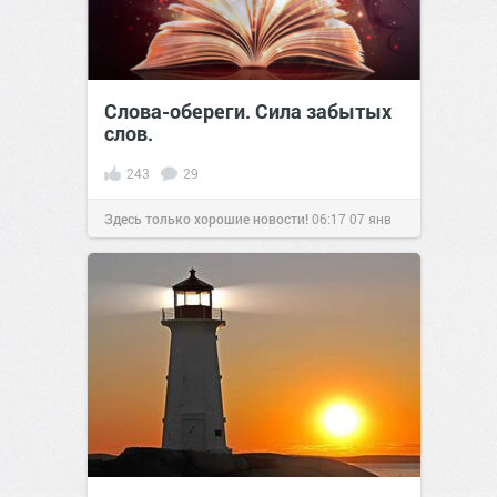
Слова-обереги. Сила забытых
слов.
243
29
Здесь только хорошие новости!
06:17
07 янв
2021