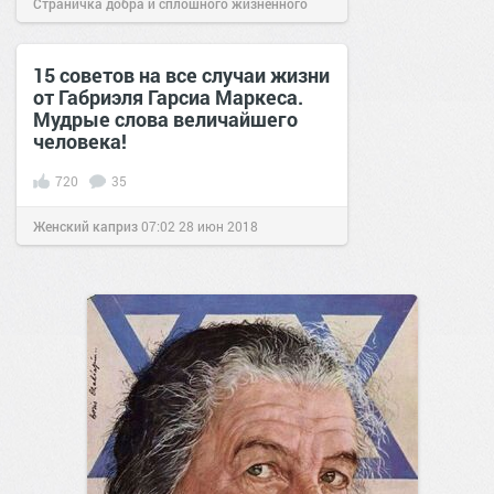
Страничка добра и сплошного жизненного
позитива!
14:03
26 июн 2022
15 советов на все случаи жизни
от Габриэля Гарсиа Маркеса.
Мудрые слова величайшего
человека!
720
35
Женский каприз
07:02
28 июн 2018