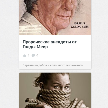
Пророческие анекдоты от
Голды Меир
5
0
Страничка добра и сплошного жизненного
позитива!
14:29
10 янв 2024