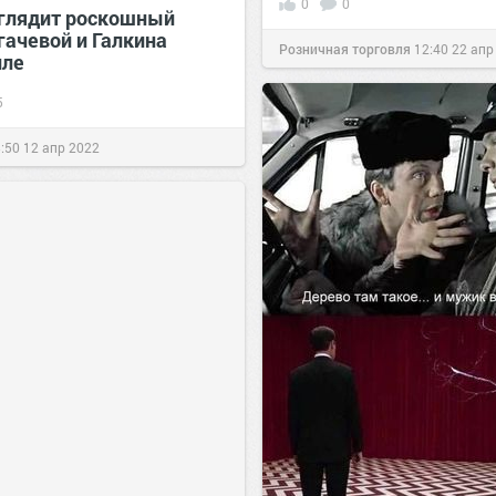
0
0
глядит роскошный
гачевой и Галкина
Розничная торговля
12:40
22 апр
иле
5
:50
12 апр 2022