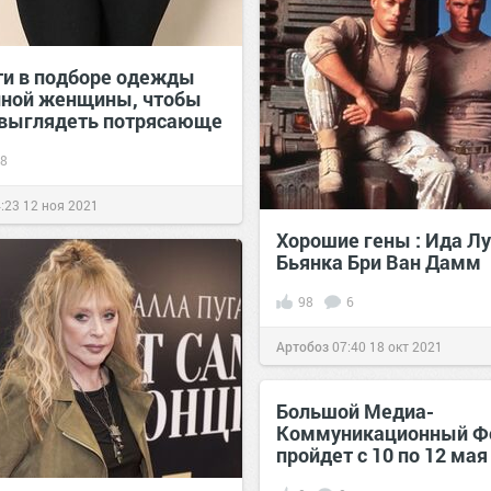
ти в подборе одежды
лной женщины, чтобы
 выглядеть потрясающе
8
:23
12 ноя 2021
Хорошие гены : Ида Лу
Бьянка Бри Ван Дамм
98
6
Артобоз
07:40
18 окт 2021
Большой Медиа-
Коммуникационный Ф
пройдет с 10 по 12 мая