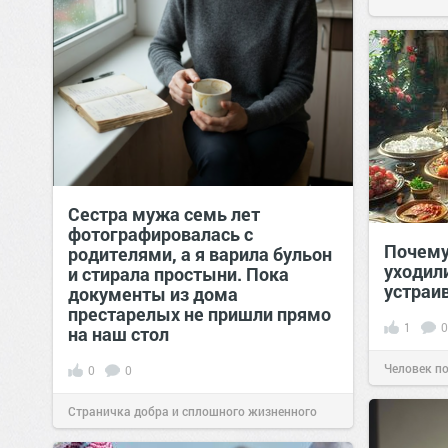
Сестра мужа семь лет
фотографировалась с
Почему
родителями, а я варила бульон
уходил
и стирала простыни. Пока
устраи
документы из дома
престарелых не пришли прямо
1
0
на наш стол
Человек п
0
0
Страничка добра и сплошного жизненного
позитива!
00:29
07 авг 2026