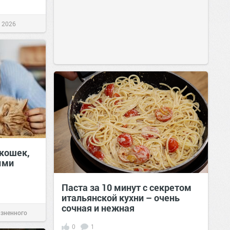
г 2026
кошек,
ыми
Паста за 10 минут с секретом
итальянской кухни – очень
сочная и нежная
изненного
0
1