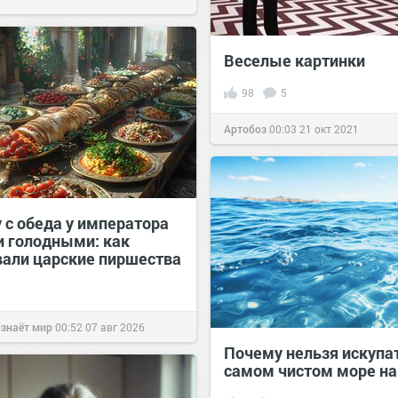
Веселые картинки
98
5
Артобоз
00:03
21 окт 2021
 с обеда у императора
и голодными: как
вали царские пиршества
ознаёт мир
00:52
07 авг 2026
Почему нельзя искупа
самом чистом море на