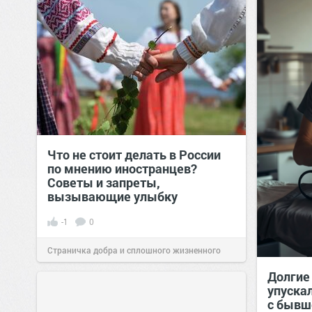
Что не стоит делать в России
по мнению иностранцев?
Советы и запреты,
вызывающие улыбку
-1
0
Страничка добра и сплошного жизненного
Долгие
позитива!
00:29
07 авг 2026
упуска
с бывш