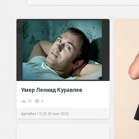
Умер Леонид Куравлев
53
6
Артобоз
13:25
30 янв 2022