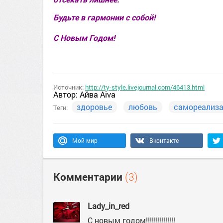
Будьте в гармонии с собой!
С Новым Годом!
Источник:
http://ty-style.livejournal.com/46413.html
Автор:
Айва Aiva
здоровье
любовь
самореализ
Теги:
Мой мир
Вконтакте
Комментарии
(3)
Lady_in_red
С новым годом!!!!!!!!!!!!!!!