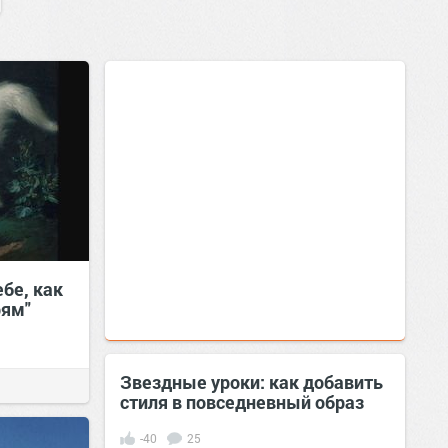
ебе, как
рям"
Звездные уроки: как добавить
стиля в повседневный образ
-40
25