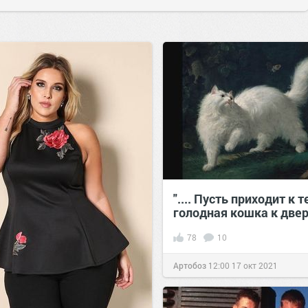
".... Пусть приходит к т
голодная кошка к две
78
10
Артобоз
12:00
17 окт 2021