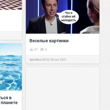
Веселые картинки
37
5
Артобоз
00:02
28 окт 2021
ться в
 планете