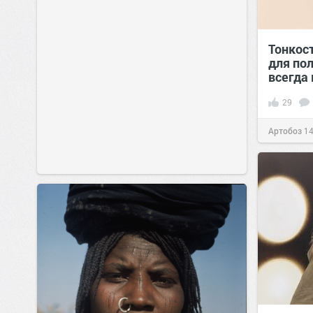
Тонкос
для по
всегда
29
Артобоз
14