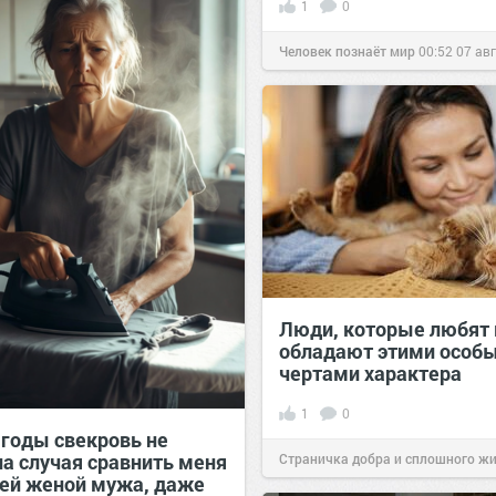
1
0
Человек познаёт мир
00:52
07 ав
Люди, которые любят 
обладают этими особ
чертами характера
1
0
 годы свекровь не
ла случая сравнить меня
Страничка добра и сплошного ж
ей женой мужа, даже