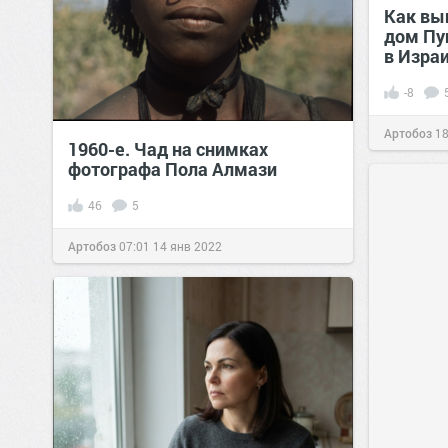
Как вы
дом Пу
в Изра
-8
Артобоз
18
1960-е. Чад на снимках
фотографа Пола Алмази
46
5
Артобоз
07:01
14 янв 2022