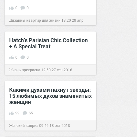
0
0
Дизайны квартир для жизни
13:20
28 апр
2025
Hatch’s Parisian Chic Collection
+ A Special Treat
0
0
Жизнь прекрасна
12:59
27 сен 2016
Какими духами пахнут звёзды:
15 любимых духов знаменитых
женщин
99
65
Женский каприз
09:46
18 окт 2018