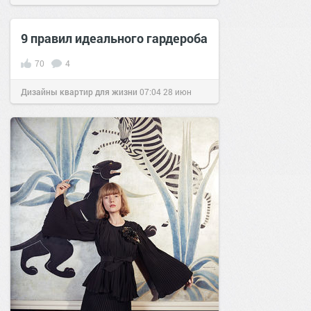
позитива!
09:58
17 мар 2024
9 правил идеального гардероба
70
4
Дизайны квартир для жизни
07:04
28 июн
2016