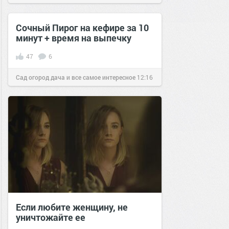
Сочный Пирог на кефире за 10
минут + время на выпечку
47
6
Сад огород дача и все самое интересное
12:16
19 янв 2019
Если любите женщину, не
уничтожайте ее