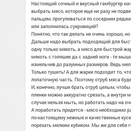
Настоящий сочный и вкусный гамбургер нач
выбрать мясо, которое еще ни разу не подве
пальцем, прогуливаться по соседним рядам,
или заполнилась сукровицей?
Понятно, что так делать не очень хорошо, н
Дальше надо выбрать подходящий для быстр
одну только мякоть, а мясо для быстрой жа
мякоть с голяшек да с задней ноги - те мы
измельчив до разумных размеров. Ведь мел
Только тушить! А для жарки подходит то, чт
лопаточную часть. Поэтому отруб мяса будет
И, конечно, лучше брать отруб целым, чтобы
пленки можно аккуратно срезать, а внутри мя
случае нельзя мыть, но работать надо на о
А поработать придется - мясо необходимо ра
по-настоящему нежные и качественные куски
порезать мелким кубиком. Мы же для себя 