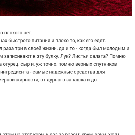
о плохого нет.
анах быстрого питания и плохо то, как его едят.
 раза три в своей жизни, да и то - когда был молодым и
ам запихивают в эту булку. Лук? Листья салата? Помню
 огурец, сыр и, уж точно, помню верных спутников
а ингредиента - самые надежные средства для
мерной жирности, от дурного запашка и до
ртом на этот корм и раз за разом: хрум, хрум, хрум,