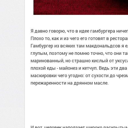
Я давно говорю, что в идее гамбургера ничег
Плохо то, как и из чего его готовят в рестор
Гамбургер из всяких там макдональдсов я ел
глупым, поэтому не помню точно, что они т
маринованный, но страшно кислый от уксуса
плохой еды - майонез и кетчуп. Ведь эти дв
маскировки чего угодно: от сухости до чрез
пережаренности на дрянном масле.
И вот, человек наползает широко раскрытым 