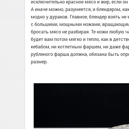
исключительно красное мясо и жир, если он 
А иначе можно, разумеется, и блендером, ка
модно у дураков. Главное, блендер взять не 
с большими, мощными ножами, вращающимис
бросать мясо не разбирая. Те ножи любую ч
будет вам потом мягко и тепло, как в детств
кебабом, ни котлетным фаршем, ни даже фар
рубленого фарша должна, обязана быть опре
размер.