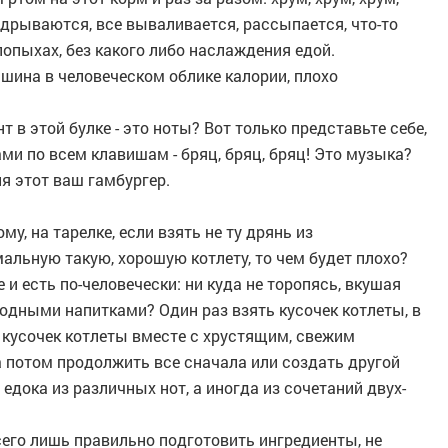
адрываются, все вываливается, рассыпается, что-то
впопыхах, без какого либо наслаждения едой.
шина в человеческом облике калории, плохо
 в этой булке - это ноты? Вот только представьте себе,
ми по всем клавишам - бряц, бряц, бряц! Это музыка?
ня этот ваш гамбургер.
у, на тарелке, если взять не ту дрянь из
мальную такую, хорошую котлету, то чем будет плохо?
 и есть по-человечески: ни куда не торопясь, вкушая
одными напитками? Один раз взять кусочек котлеты, в
м кусочек котлеты вместе с хрустящим, свежим
а потом продолжить все сначала или создать другой
у едока из различных нот, а иногда из сочетаний двух-
сего лишь правильно подготовить ингредиенты, не