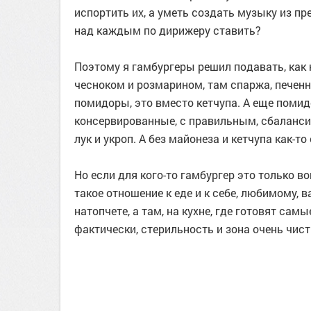
испортить их, а уметь создать музыку из пр
над каждым по дирижеру ставить?
Поэтому я гамбургеры решил подавать, как 
чесноком и розмарином, там спаржа, печенные
помидоры, это вместо кетчупа. А еще помидо
консервированные, с правильным, сбалансир
лук и укроп. А без майонеза и кетчупа как-т
Но если для кого-то гамбургер это только в
такое отношение к еде и к себе, любимому, ва
натопчете, а там, на кухне, где готовят сам
фактически, стерильность и зона очень чист