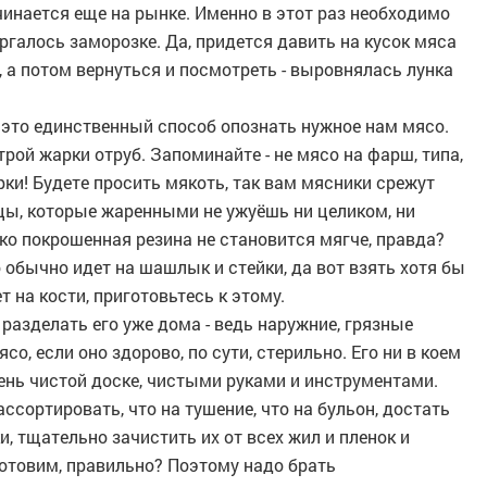
инается еще на рынке. Именно в этот раз необходимо
ргалось заморозке. Да, придется давить на кусок мяса
 а потом вернуться и посмотреть - выровнялась лунка
о это единственный способ опознать нужное нам мясо.
ой жарки отруб. Запоминайте - не мясо на фарш, типа,
рки! Будете просить мякоть, так вам мясники срежут
шцы, которые жаренными не ужуёшь ни целиком, ни
ко покрошенная резина не становится мягче, правда?
о обычно идет на шашлык и стейки, да вот взять хотя бы
 на кости, приготовьтесь к этому.
 разделать его уже дома - ведь наружние, грязные
со, если оно здорово, по сути, стерильно. Его ни в коем
чень чистой доске, чистыми руками и инструментами.
ссортировать, что на тушение, что на бульон, достать
, тщательно зачистить их от всех жил и пленок и
готовим, правильно? Поэтому надо брать