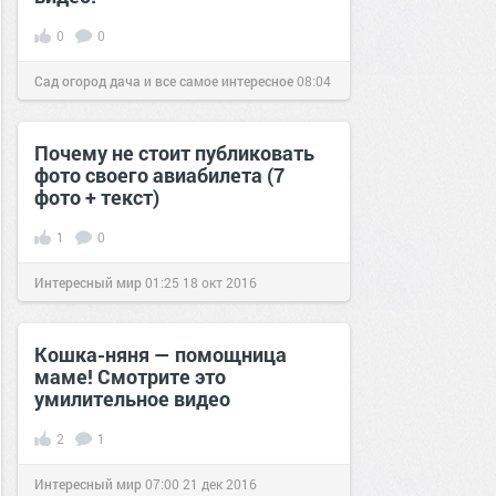
0
0
Сад огород дача и все самое интересное
08:04
28 окт 2016
Почему не стоит публиковать
фото своего авиабилета (7
фото + текст)
1
0
Интересный мир
01:25
18 окт 2016
Кошка-няня — помощница
маме! Смотрите это
умилительное видео
2
1
Интересный мир
07:00
21 дек 2016