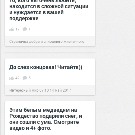
то, кого вы очень любите,
находится в сложной ситуации
и нуждается в вашей
поддержке
17
1
Страничка добра и сплошного жизненного
позитива!
13:37
22 май 2024
До слез концовка! Читайте))
42
5
Интересный мир
07:10
14 май 2017
Этим белым медведям на
Рождество подарили снег, и
они сошли с ума. Смотрите
видео и 4+ фото.