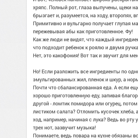
хряпс. Полный рот, глаза выпучены, щеки н
брызгает и, разумеется, на ходу, второпях, 
Примитивно и вульгарно получает глупая ма
пережевывая абы как приготовленное. Фу!
Как же люди не видят, что каждый ингредиент
что подходит ребенок к роялю и двумя ручка
Нет, это какофония! Вот так и звучит для ме
Но! Если разложить все ингредиенты по одном
эмульгированных жил, пленок и шкур, а нор
Почти что сбалансированная еда. А если еще
хорошо приготовленную еду, запивая благор
другой - ломтик помидора или огурец, пото
листиком салата? Отломить кусочек хлеба, 
ход, например, начиная с лука? Ведь во рту 
трех нот, зазвучит музыка!
Понимаете, ведь повара на кухне обязаны в