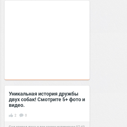
Уникальная история дружбы
двух собак! Смотрите 5+ фото и
видео.
2
0
Сад огород дача и все самое интересное
07:43