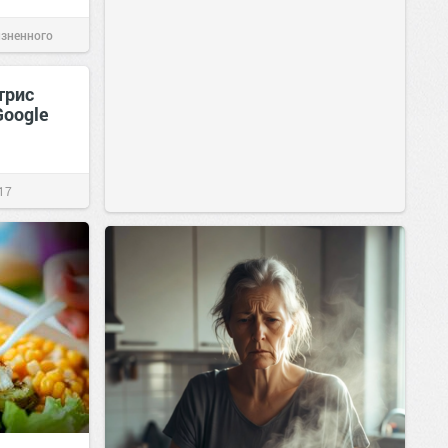
изненного
трис
Google
17