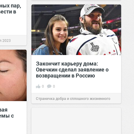
ных пар,
ести в
л 2023
Закончит карьеру дома:
Овечкин сделал заявление о
возвращении в Россию
0
0
Страничка добра и сплошного жизненного
вая
позитива!
15:45
29 июл 2022
емы с