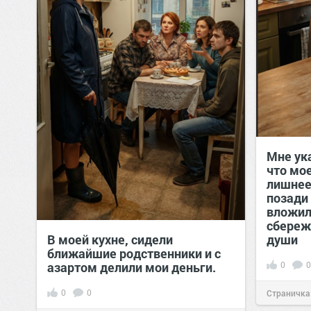
Мне ука
что мо
лишнее
позади
вложил
сбереже
В моей кухне, сидели
души
ближайшие родственники и с
азартом делили мои деньги.
0
0
0
0
Страничка