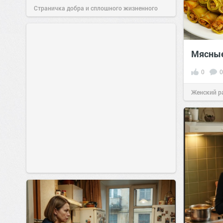
Страничка добра и сплошного жизненного
позитива!
00:29
Сегодня
Мясные
0
0
Женский р
сайт.
23:41