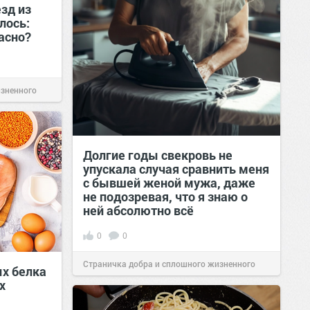
езд из
лось:
пасно?
изненного
Долгие годы свекровь не
упускала случая сравнить меня
с бывшей женой мужа, даже
не подозревая, что я знаю о
ней абсолютно всё
0
0
Страничка добра и сплошного жизненного
ых белка
х
позитива!
00:29
Сегодня