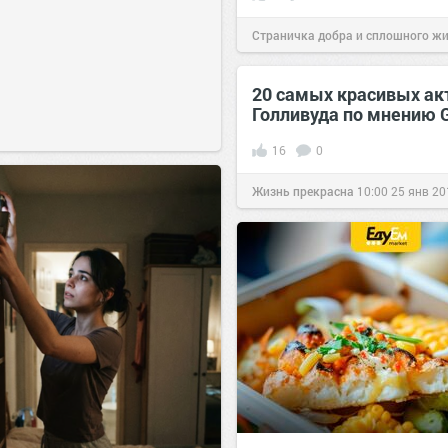
Страничка добра и сплошного ж
позитива!
13:00
07 ноя 2025
20 самых красивых ак
Голливуда по мнению 
16
0
Жизнь прекрасна
10:00
25 янв 20