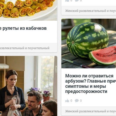
0
0
Женский развлекательный и поу
сайт.
23:42
Вчера
 рулеты из кабачков
азвлекательный и поучительный
Вчера
Можно ли отравиться
арбузом? Главные при
симптомы и меры
предосторожности
0
0
Женский развлекательный и поу