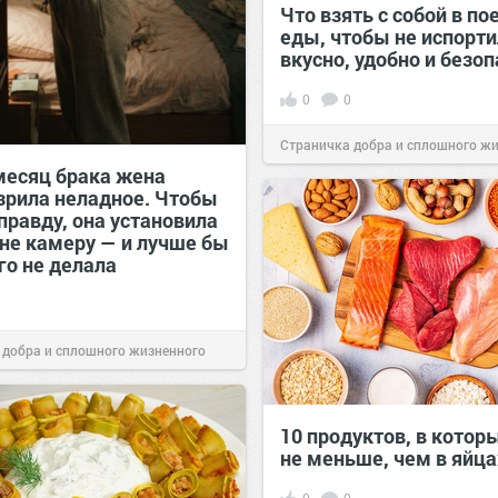
Что взять с собой в по
еды, чтобы не испорти
вкусно, удобно и безо
0
0
Страничка добра и сплошного ж
месяц брака жена
позитива!
00:29
Сегодня
зрила неладное. Чтобы
правду, она установила
ьне камеру — и лучше бы
го не делала
 добра и сплошного жизненного
00:29
Сегодня
10 продуктов, в котор
не меньше, чем в яйца