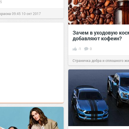
5
красна
09:45
10 окт 2017
Зачем в уходовую кос
добавляют кофеин?
-1
0
Страничка добра и сплошного ж
позитива!
08:58
08 апр 2026