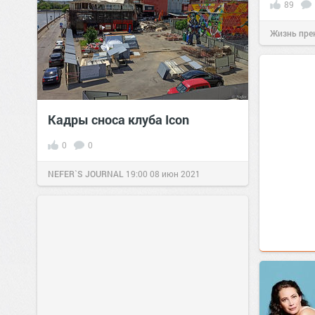
89
Жизнь пре
Кадры сноса клуба Icon
0
0
NEFER`S JOURNAL
19:00
08 июн 2021