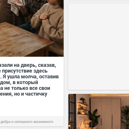
сайт.
23:42
Вчера
зали на дверь, сказав,
е присутствие здесь
. Я ушла молча, оставив
 дом, в который
а не только все свои
ния, но и частичку
 добра и сплошного жизненного