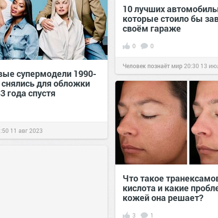
10 лучших автомобиль
которые стоило бы зав
своём гараже
0
0
Человек познаёт мир
20:30
13 ию
вые супермодели 1990-
ь снялись для обложки
3 года спустя
:50
11 авг 2023
Что такое транексамо
кислота и какие пробл
кожей она решает?
3
1