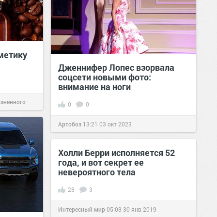
метику
Дженнифер Лопес взорвала
соцсети новыми фото:
внимание на ноги
изненного
0
0
Артобоз
13:21
03 окт 2023
Холли Берри исполняется 52
года, и вот секрет ее
невероятного тела
28
3
Интересный мир
05:03
30 янв 2019