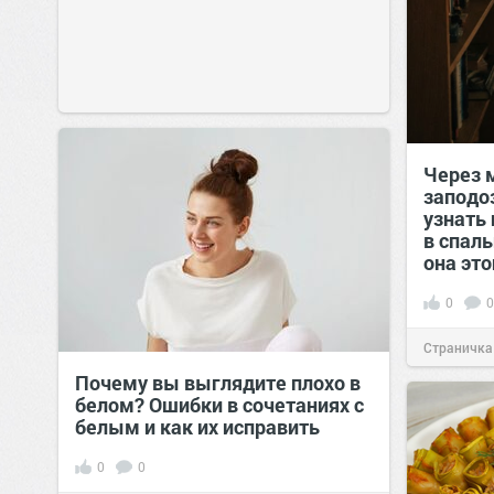
Через 
заподо
узнать 
в спал
она это
0
0
Страничка
Почему вы выглядите плохо в
позитива!
белом? Ошибки в сочетаниях с
белым и как их исправить
0
0