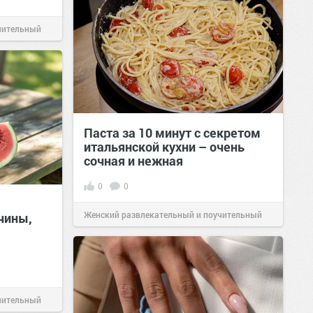
чительный
Паста за 10 минут с секретом
итальянской кухни – очень
сочная и нежная
0
0
Женский развлекательный и поучительный
чины,
сайт.
23:40
Вчера
чительный