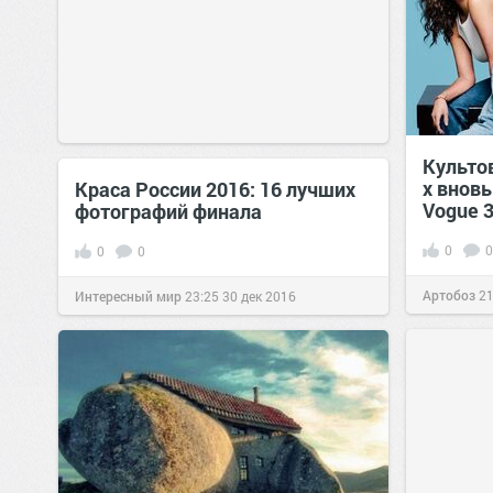
Культо
х внов
Краса России 2016: 16 лучших
Vogue 3
фотографий финала
0
0
0
0
Артобоз
21
Интересный мир
23:25
30 дек 2016