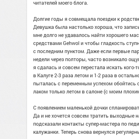
читателей моего блога.
Долгие годы я совмещала поездки к родств
Девушка была настолько хороша, что записы
мне долго не удавалось найти хорошего м
средствами Gehwol и чтобы гладкость ступ
с последним пунктом. Даже если первые пар
недели через полторы, часто возникало ощу
я сдалась и совсем перестала искать кого
в Калуге 2-3 раза летом и 1-2 раза в остал
пыталась с переменным успехом обойтись 
лаком только летом в салоне (с моим плохи
С появлением маленькой дочки спланировать
Да и не хочется совсем тратить выходные на
подсказали контакты супер-мастера по пед
калужанки. Теперь снова вернулся регуляр