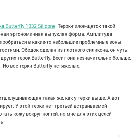
а Butterfly 1032 Silicone
. Терок-пилок-щеток такой
обная эргономичная выпуклая форма. Амплитуда
пробраться в какие-то небольшие проблемные зоны
остями. Ободок сделан из плотного силикона, он чуть
других терок Butterfly. Весит она незначительно больше,
 Но все терки Butterfly нетяжелые.
отшелушивающая такая же, как у терки выше. А вот
ирует. У этой терки нет третьей встраиваемой
ать кожу вокруг ногтей, но мне для этих целей
ь.