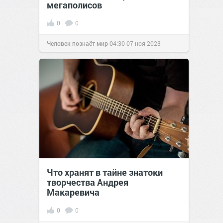
мегаполисов
0
0
Человек познаёт мир
04:30
07 ноя 2023
Что хранят в тайне знатоки
творчества Андрея
Макаревича
0
0