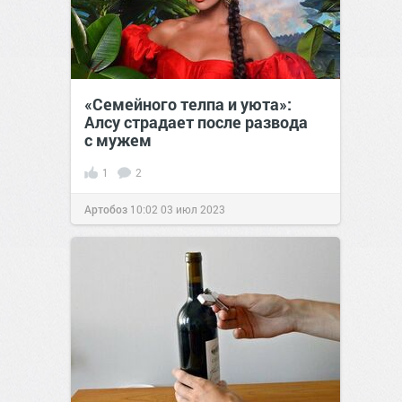
«Семейного телпа и уюта»:
Алсу страдает после развода
с мужем
1
2
Артобоз
10:02
03 июл 2023