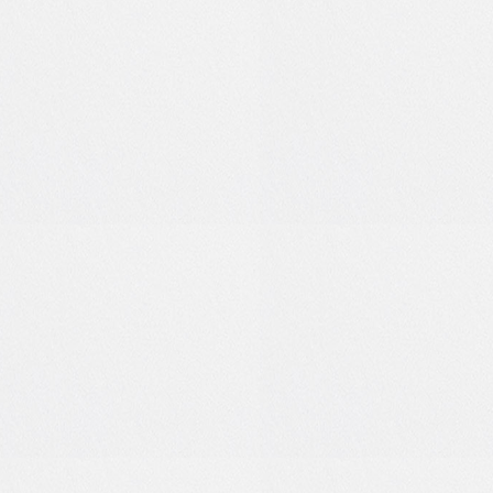
-1
0
1
0