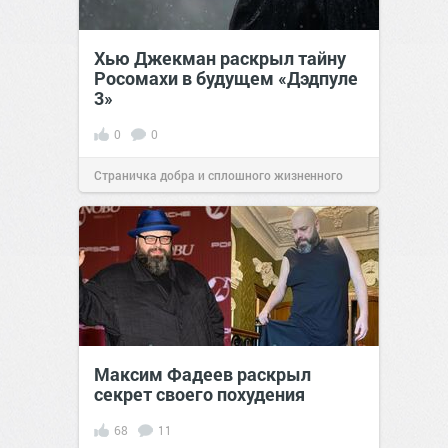
Хью Джекман раскрыл тайну
Росомахи в будущем «Дэдпуле
3»
0
0
Страничка добра и сплошного жизненного
позитива!
16:57
26 дек 2022
Максим Фадеев раскрыл
секрет своего похудения
68
11