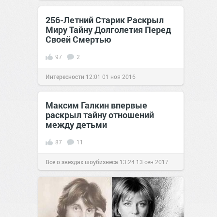
позитива!
20:50
30 окт 2020
256-Летний Старик Раскрыл
Миру Тайну Долголетия Перед
Своей Смертью
97
2
Интересности
12:01
01 ноя 2016
Максим Галкин впервые
раскрыл тайну отношений
между детьми
87
11
Все о звездах шоубизнеса
13:24
13 сен 2017