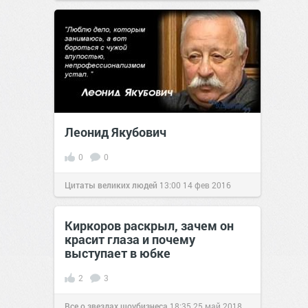
Леонид Якубович
0
0
Цитаты великих людей
13:00
14 фев 2016
Киркоров раскрыл, зачем он
красит глаза и почему
выступает в юбке
2
3
Все о звездах шоубизнеса
18:35
25 май 2018