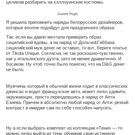
целиком разбирать на хэллоуинские костюмы.
Gareth Pugh
Я решила припомнить наряды белорусских дизайнеров,
которые вполне подойдут для праздничного образа.
Так, если вы давно мечтали примерить образ
сицилийской вдовы, а на наряд от Дольче&Габбана
сицилийский муж денег не оставил, то вот, берите платье
от Tikota Unique. Согласна, не так роскошно-чувственно,
как у итальянского дуэта, зато не менее драматично. И
босиком. Ну чтоб точно было понятно, что на D&G денег
не было.
Мужчина, который в обычной жизни ходит в классических
джинсах и водит французское авто, может легко удивить
окружающих, просто переодевшись в наряд от Апти
Езиева. Причем в абсолютно любой наряд от Апти: резкий
контраст в имидже сам по себе способен напугать.
Ну а если выбрать комплект из коллекции «Тени» — то
можно легко выйти из тени, обнажив свою истинную