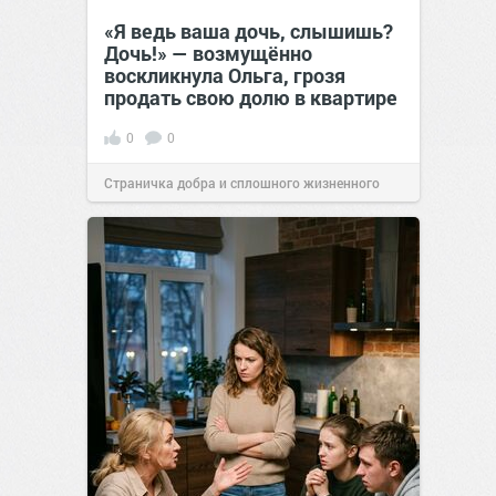
«Я ведь ваша дочь, слышишь?
Дочь!» — возмущённо
воскликнула Ольга, грозя
продать свою долю в квартире
0
0
Страничка добра и сплошного жизненного
позитива!
14:38
Вчера