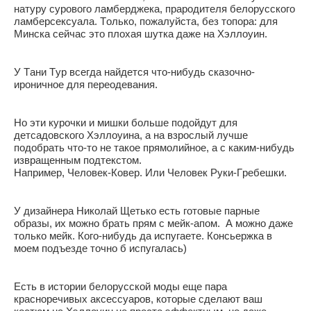
натуру сурового ламберджека, прародителя белорусского
ламберсексуала. Только, пожалуйста, без топора: для
Минска сейчас это плохая шутка даже на Хэллоуин.
У Тани Тур всегда найдется что-нибудь сказочно-
ироничное для переодевания.
Но эти курочки и мишки больше подойдут для
детсадовского Хэллоуина, а на взрослый лучше
подобрать что-то не такое прямолийное, а с каким-нибудь
извращенным подтекстом.
Например, Человек-Ковер. Или Человек Руки-Гребешки.
У дизайнера Николай Щетько есть готовые парные
образы, их можно брать прям с мейк-апом. А можно даже
только мейк. Кого-нибудь да испугаете. Консьержка в
моем подъезде точно б испугалась)
Есть в истории белорусской моды еще пара
красноречивых аксессуаров, которые сделают ваш