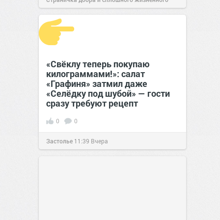
позитива!
12:38
Вчера
«Свёклу теперь покупаю
килограммами!»: салат
«Графиня» затмил даже
«Селёдку под шубой» — гости
сразу требуют рецепт
0
0
Застолье
11:39
Вчера