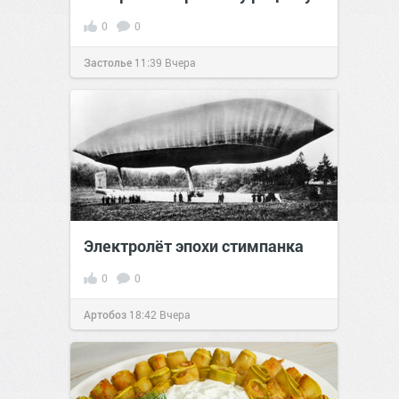
0
0
Застолье
11:39
Вчера
Электролёт эпохи стимпанка
0
0
Артобоз
18:42
Вчера