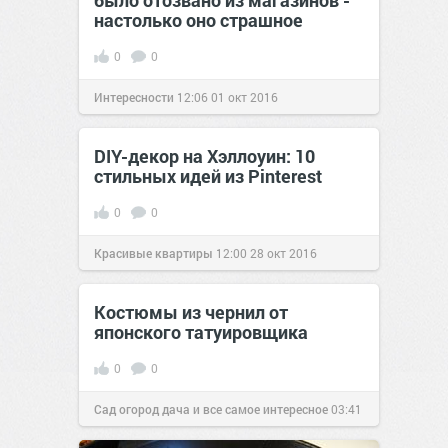
было отозвано из магазинов -
настолько оно страшное
0
0
Интересности
12:06
01 окт 2016
DIY-декор на Хэллоуин: 10
стильных идей из Pinterest
0
0
Красивые квартиры
12:00
28 окт 2016
Костюмы из чернил от
японского татуировщика
0
0
Сад огород дача и все самое интересное
03:41
15 июн 2016