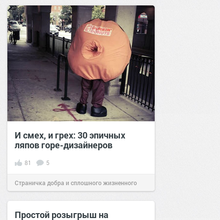
И смех, и грех: 30 эпичных
ляпов горе-дизайнеров
81
5
Страничка добра и сплошного жизненного
позитива!
08:50
13 дек 2020
Простой розыгрыш на