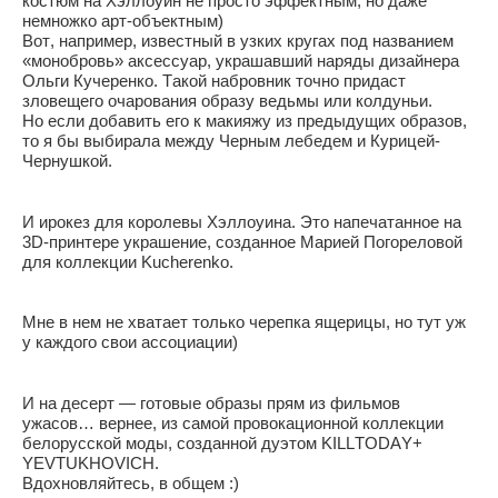
костюм на Хэллоуин не просто эффектным, но даже
немножко арт-объектным)
Вот, например, известный в узких кругах под названием
«монобровь» аксессуар, украшавший наряды дизайнера
Ольги Кучеренко. Такой набровник точно придаст
зловещего очарования образу ведьмы или колдуньи.
Но если добавить его к макияжу из предыдущих образов,
то я бы выбирала между Черным лебедем и Курицей-
Чернушкой.
И ирокез для королевы Хэллоуина. Это напечатанное на
3D-принтере украшение, созданное Марией Погореловой
для коллекции Kucherenko.
Мне в нем не хватает только черепка ящерицы, но тут уж
у каждого свои ассоциации)
И на десерт — готовые образы прям из фильмов
ужасов… вернее, из самой провокационной коллекции
белорусской моды, созданной дуэтом KILLTODAY+
YEVTUKHOVICH.
Вдохновляйтесь, в общем :)