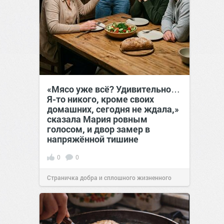
«Мясо уже всё? Удивительно…
Я-то никого, кроме своих
домашних, сегодня не ждала,»
сказала Мария ровным
голосом, и двор замер в
напряжённой тишине
0
0
Страничка добра и сплошного жизненного
позитива!
15:38
07 авг 2026