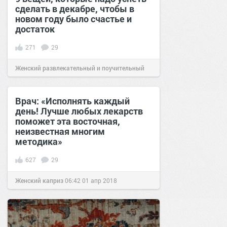
сделать в декабре, чтобы в
новом году было счастье и
достаток
271
29
Женский развлекательный и поучительный
сайт.
20:18
15 дек 2020
Врач: «Исполнять каждый
день! Лучше любых лекарств
поможет эта восточная,
неизвестная многим
методика»
627
29
Женский каприз
06:42
01 апр 2018