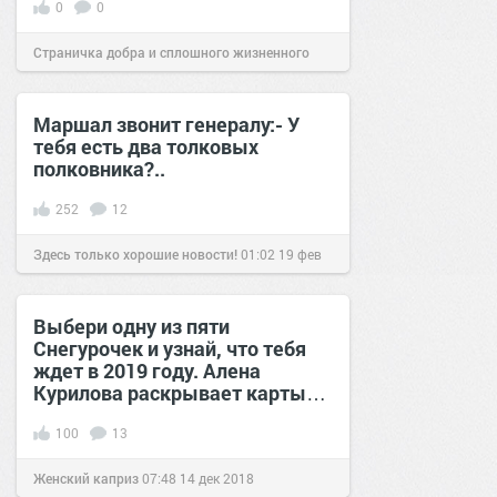
0
0
Страничка добра и сплошного жизненного
позитива!
17:00
09 янв 2026
Маршал звонит генералу:- У
тебя есть два толковых
полковника?..
252
12
Здесь только хорошие новости!
01:02
19 фев
2019
Выбери одну из пяти
Снегурочек и узнай, что тебя
ждет в 2019 году. Алена
Курилова раскрывает карты…
100
13
Женский каприз
07:48
14 дек 2018