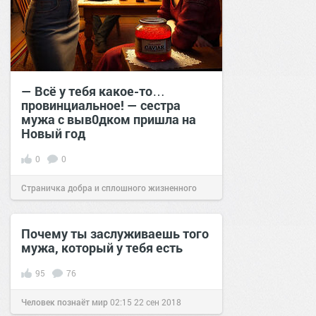
— Всё у тебя какое-то…
провинциальное! — сестра
мужа с выв0дком пришла на
Новый год
0
0
Страничка добра и сплошного жизненного
позитива!
18:20
01 фев 2025
Почему ты заслуживаешь того
мужа, который у тебя есть
95
76
Человек познаёт мир
02:15
22 сен 2018