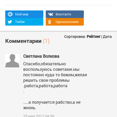
Мой мир
Вконтакте
Twitter
Одноклассники
Сортировка:
Рейтинг
|
Дата
Комментарии
(1)
Светлана Волкова
Спасибо,обязательно
воспользуюсь советами.мы
постоянно куда то бежим,желая
решить свои проблемы
.работа,работа,работа
.
.....а получается рабство,а не
жизнь
25 мар 2017 04:56