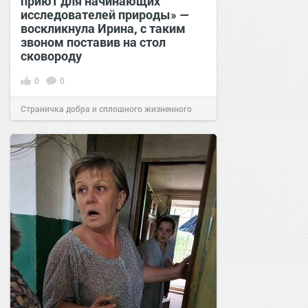
приют для начинающих
исследователей природы» —
воскликнула Ирина, с таким
звоном поставив на стол
сковороду
0
0
Страничка добра и сплошного жизненного
позитива!
00:28
Вчера