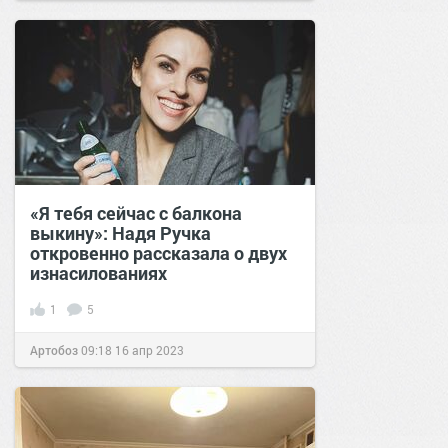
«Я тебя сейчас с балкона
выкину»: Надя Ручка
откровенно рассказала о двух
изнасилованиях
1
5
Артобоз
09:18
16 апр 2023