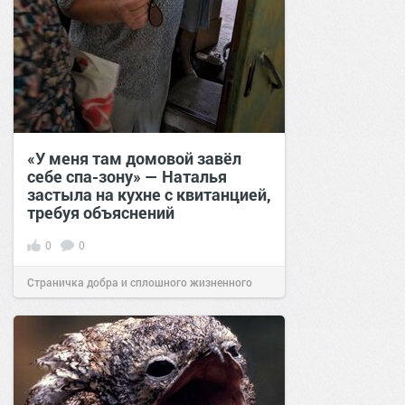
«У меня там домовой завёл
себе спа-зону» — Наталья
застыла на кухне с квитанцией,
требуя объяснений
0
0
Страничка добра и сплошного жизненного
позитива!
00:28
Вчера