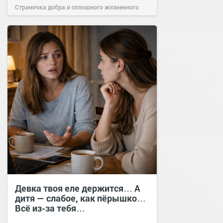
Страничка добра и сплошного жизненного
позитива!
16:20
28 апр 2025
Девка твоя еле держится… А
дитя — слабое, как пёрышко…
Всё из-за тебя…