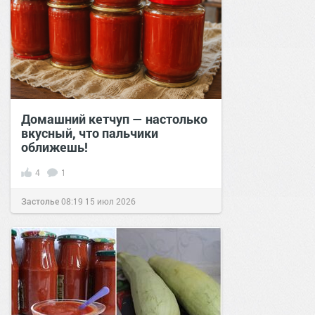
Домашний кетчуп — настолько
вкусный, что пальчики
оближешь!
4
1
Застолье
08:19
15 июл 2026