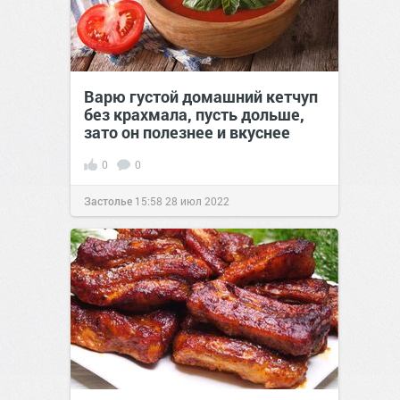
Варю густой домашний кетчуп
без крахмала, пусть дольше,
зато он полезнее и вкуснее
0
0
Застолье
15:58
28 июл 2022