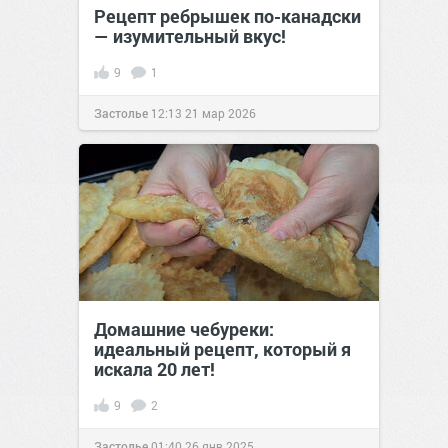
Рецепт ребрышек по-канадски
— изумительный вкус!
9
1
Застолье
12:13
21 мар 2026
Домашние чебуреки:
идеальный рецепт, который я
искала 20 лет!
9
2
Застолье
01:40
26 янв 2025