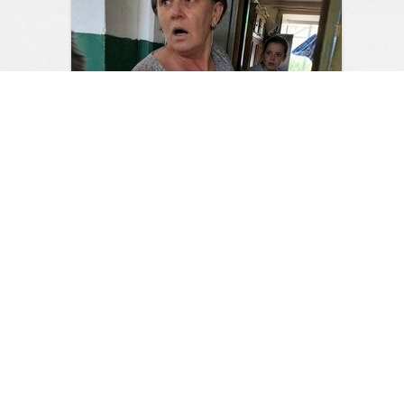
«У меня там домовой завёл
себе спа-зону» — Наталья
застыла на кухне с квитанцией,
требуя объяснений
0
0