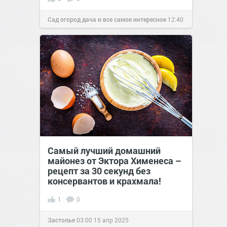
Сад огород дача и все самое интересное
12:40
06 дек 2016
Самый лучший домашний
майонез от Эктора Хименеса –
рецепт за 30 секунд без
консервантов и крахмала!
1
0
Застолье
03:00
15 апр 2025