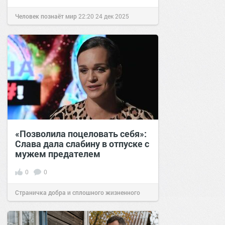
Человек познаёт мир
22:20
24 дек 2025
«Позволила поцеловать себя»:
Слава дала слабину в отпуске с
мужем предателем
0
0
Страничка добра и сплошного жизненного
позитива!
07:10
01 фев 2023