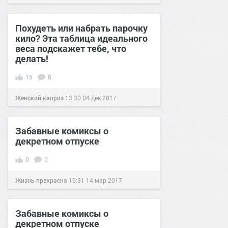
Похудеть или набрать парочку
кило? Эта таблица идеального
веса подскажет тебе, что
делать!
15
8
Женский каприз
13:30
04 дек 2017
Забавные комиксы о
декретном отпуске
0
0
Жизнь прекрасна
16:31
14 мар 2017
Забавные комиксы о
декретном отпуске