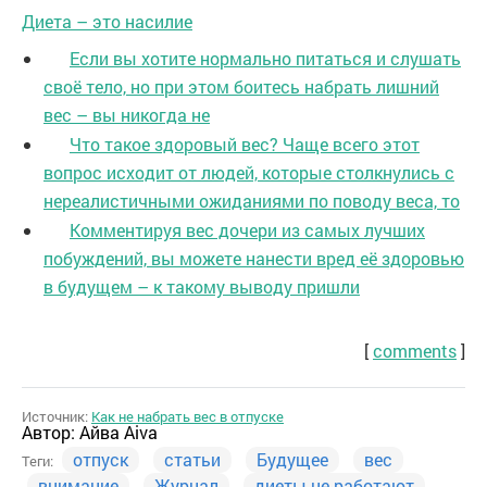
Диета – это насилие
Если вы хотите нормально питаться и слушать
своё тело, но при этом боитесь набрать лишний
вес – вы никогда не
Что такое здоровый вес? Чаще всего этот
вопрос исходит от людей, которые столкнулись с
нереалистичными ожиданиями по поводу веса, то
Комментируя вес дочери из самых лучших
побуждений, вы можете нанести вред её здоровью
в будущем – к такому выводу пришли
[
comments
]
Источник:
Как не набрать вес в отпуске
Автор:
Айва Aiva
отпуск
статьи
Будущее
вес
Теги:
внимание
Журнал
диеты не работают