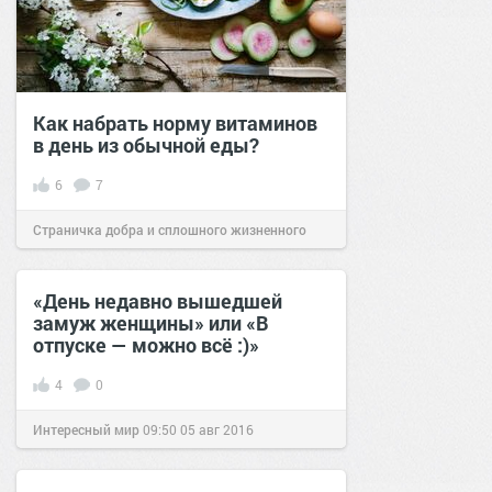
Как набрать норму витаминов
в день из обычной еды?
6
7
Страничка добра и сплошного жизненного
позитива!
17:58
27 май 2024
«День недавно вышедшей
замуж женщины» или «В
отпуске — можно всё :)»
4
0
Интересный мир
09:50
05 авг 2016