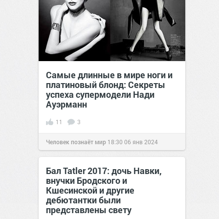
Самые длинные в мире ноги и
платиновый блонд: Секреты
успеха супермодели Нади
Ауэрманн
11
3
Человек познаёт мир
18:30
06 янв 2024
Бал Tatler 2017: дочь Навки,
внучки Бродского и
Кшесинской и другие
дебютантки были
представлены свету