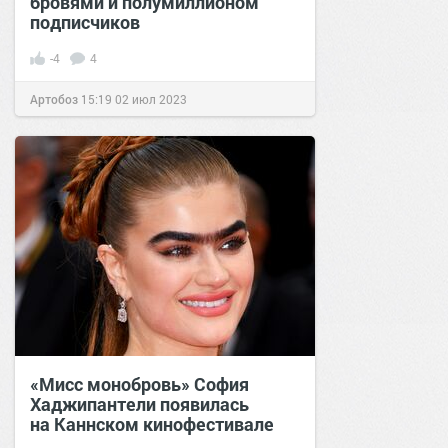
бровями и полумиллионом
подписчиков
-4
4
Артобоз
15:19
02 июл 2023
«Мисс монобровь» София
Хаджипантели появилась
на Каннском кинофестивале