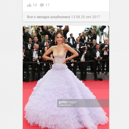
19
17
Все о звездах шоубизнеса
13:58
25 окт 2017