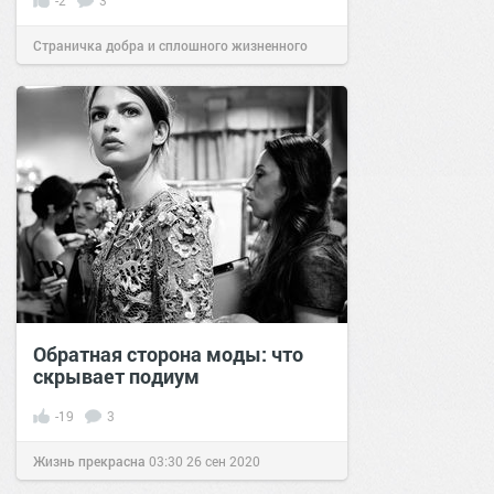
-2
3
Страничка добра и сплошного жизненного
позитива!
15:58
30 мар 2026
Обратная сторона моды: что
скрывает подиум
-19
3
Жизнь прекрасна
03:30
26 сен 2020