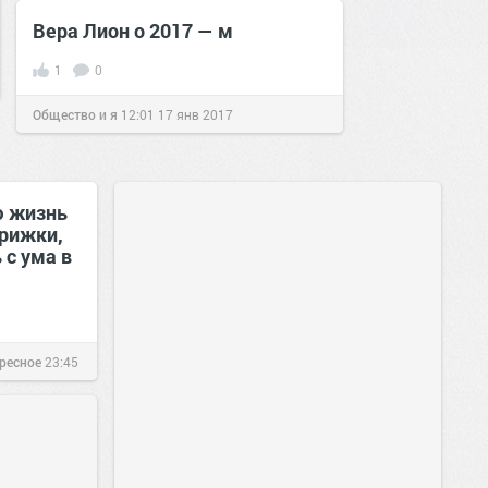
Вера Лион о 2017 — м
1
0
Общество и я
12:01
17 янв 2017
ю жизнь
трижки,
 с ума в
ересное
23:45