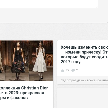
Хочешь изменить сво
— измени прическу! С
которые будут сводить
2017 году.
35
2
Сад огород дача и все самое инт
оллекция Christian Dior
04 ноя 2016
лето 2023: прекрасная
орм и фасонов