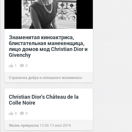
Знаменитая киноактриса,
блистательная манекенщица,
лицо домов мод Christian Dior и
Givenchy
1
0
Страничка добра и сплошного жизненного
позитива!
13:17
22 фев 2023
Christian Dior’s Château de la
Colle Noire
0
0
Жизнь прекрасна
13:56
13 июн 2016