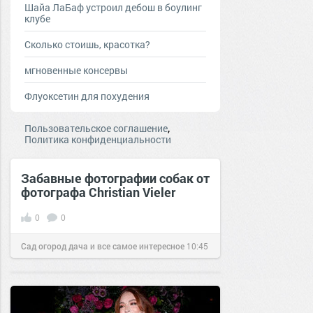
Шайа ЛаБаф устроил дебош в боулинг
клубе
Сколько стоишь, красотка?
мгновенные консервы
Флуоксетин для похудения
,
Пользовательское соглашение
Политика конфиденциальности
Забавные фотографии собак от
фотографа Christian Vieler
0
0
Сад огород дача и все самое интересное
10:45
04 окт 2016