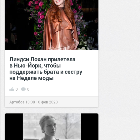
Линдси Лохан прилетела
в Нью-Йорк, чтобы
поддержать брата и сестру
на Неделе моды
0
0
Артобоз
13:08
10 фев 2023