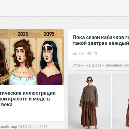
Пока сезон кабачков 
такой завтрак каждый
117
13
Страничка добра и сплошного ж
позитива!
09:01
09 июл 2019
тические иллюстрации
ой красоте и моде в
 века
ознаёт мир
10:30
26 ноя 2023