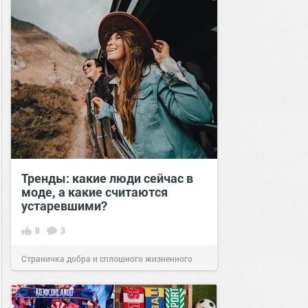
Тренды: какие люди сейчас в
моде, а какие считаются
устаревшими?
8
3
Страничка добра и сплошного жизненного
позитива!
12:28
30 авг 2024