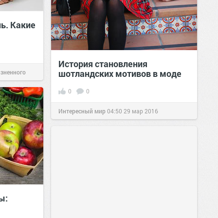
нь. Какие
История становления
шотландских мотивов в моде
изненного
0
0
Интересный мир
04:50
29 мар 2016
ы: