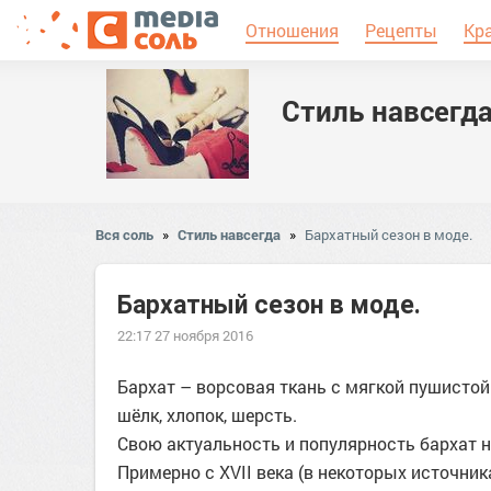
Отношения
Рецепты
Кр
Стиль навсегд
Вся соль
»
Стиль навсегда
»
Бархатный сезон в моде.
Бархатный сезон в моде.
22:17 27 ноября 2016
Бархат – ворсовая ткань с мягкой пушисто
шёлк, хлопок, шерсть.
Свою актуальность и популярность бархат н
Примерно с XVII века (в некоторых источни