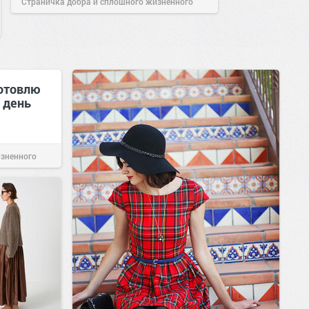
Страничка добра и сплошного жизненного
позитива!
08:27
01 май 2024
готовлю
 день
изненного