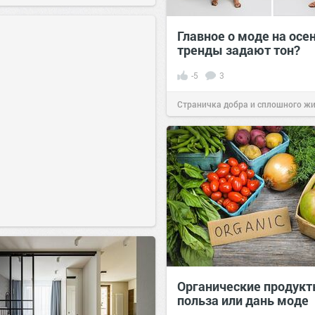
Главное о моде на осе
тренды задают тон?
-5
3
Страничка добра и сплошного ж
позитива!
21:17
09 сен 2024
Органические продукт
польза или дань моде