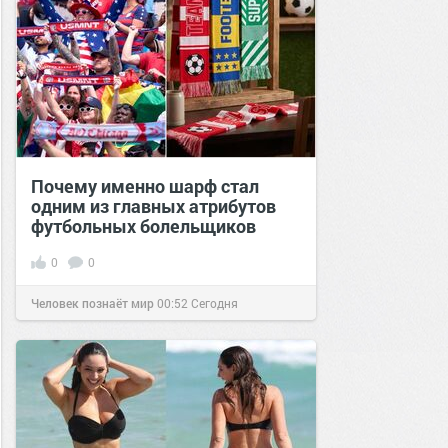
Почему именно шарф стал
одним из главных атрибутов
футбольных болельщиков
0
0
Человек познаёт мир
00:52
Сегодня