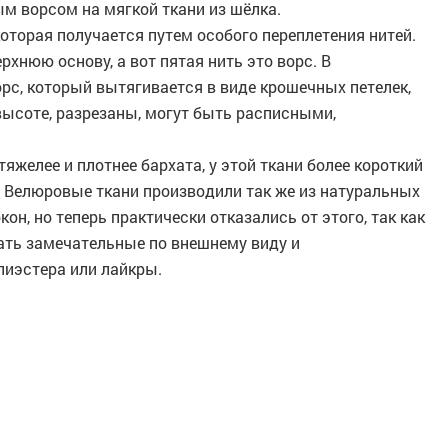
м ворсом на мягкой ткани из шёлка.
которая получается путем особого переплетения нитей.
хнюю основу, а вот пятая нить это ворс. В
орс, который вытягивается в виде крошечных петелек,
высоте, разрезаны, могут быть расписными,
тяжелее и плотнее бархата, у этой ткани более короткий
е Велюровые ткани производили так же из натуральных
н, но теперь практически отказались от этого, так как
ать замечательные по внешнему виду и
лиэстера или лайкры.