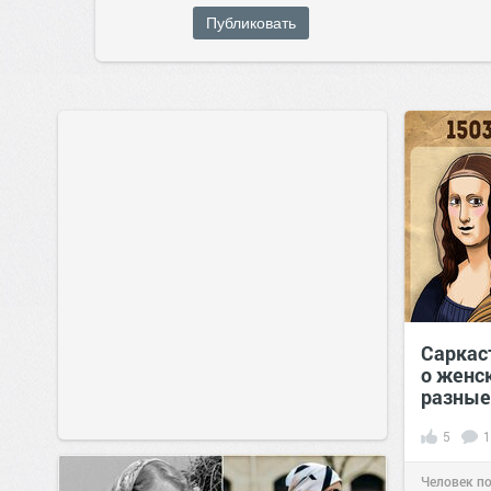
Публиковать
Саркас
о женск
разные
5
1
Человек п