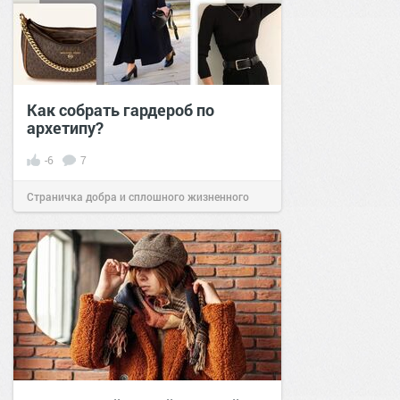
Как собрать гардероб по
архетипу?
-6
7
Страничка добра и сплошного жизненного
позитива!
20:20
07 фев 2025