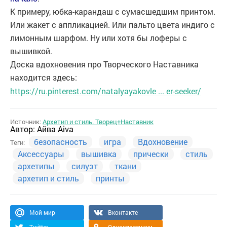
К примеру, юбка-карандаш с сумасшедшим принтом.
Или жакет с аппликацией. Или пальто цвета индиго с
лимонным шарфом. Ну или хотя бы лоферы с
вышивкой.
Доска вдохновения про Творческого Наставника
находится здесь:
https://ru.pinterest.com/natalyayakovle ... er-seeker/
Источник:
Архетип и стиль. Творец+Наставник
Автор:
Айва Aiva
безопасность
игра
Вдохновение
Теги:
Аксессуары
вышивка
прически
стиль
архетипы
силуэт
ткани
архетип и стиль
принты
Мой мир
Вконтакте