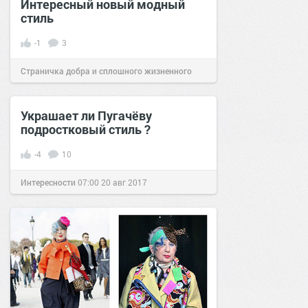
Интересный новый модный
стиль
-1
3
Страничка добра и сплошного жизненного
позитива!
20:20
24 мар 2025
Украшает ли Пугачёву
подростковый стиль ?
-4
10
Интересности
07:00
20 авг 2017