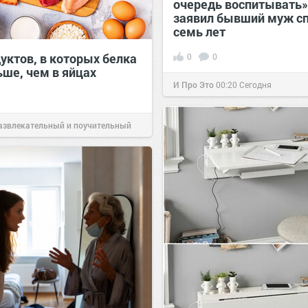
очередь воспитывать»
заявил бывший муж сп
семь лет
уктов, в которых белка
0
0
ьше, чем в яйцах
И Про Это
00:20
Сегодня
азвлекательный и поучительный
Вчера