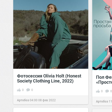
Фотосессия Olivia Holt (Honest
Пол Фе
Society Clothing Line, 2022)
«Прост
0
0
0
0
Артобоз
04:00
08 фев 2022
Артобоз
11