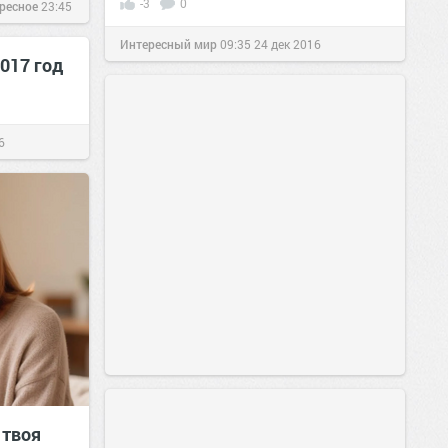
-3
0
ересное
23:45
Интересный мир
09:35
24 дек 2016
017 год
6
 твоя