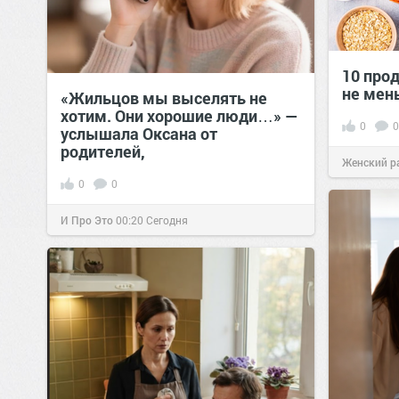
10 прод
не мен
«Жильцов мы выселять не
хотим. Они хорошие люди…» —
0
0
услышала Оксана от
родителей,
Женский р
0
0
сайт.
23:42
И Про Это
00:20
Сегодня