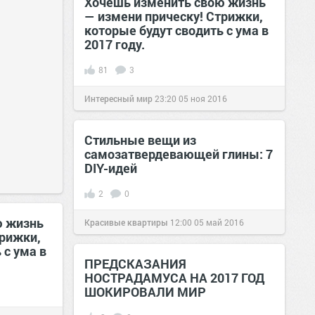
Хочешь изменить свою жизнь
— измени прическу! Стрижки,
которые будут сводить с ума в
2017 году.
81
3
Интересный мир
23:20
05 ноя 2016
Стильные вещи из
самозатвердевающей глины: 7
DIY-идей
2
0
ю жизнь
Красивые квартиры
12:00
05 май 2016
трижки,
 с ума в
ПРЕДСКАЗАНИЯ
НОСТРАДАМУСА НА 2017 ГОД
ШОКИРОВАЛИ МИР