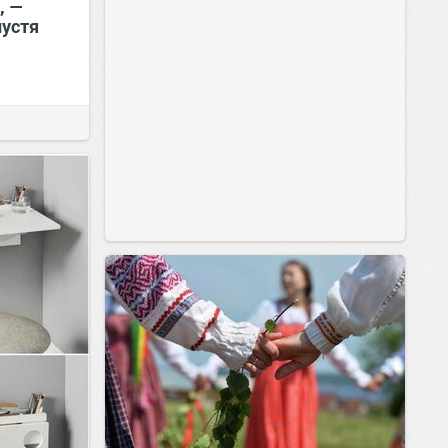
, —
устя