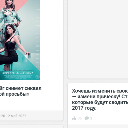
йг снимет сиквел
Хочешь изменить сво
ой просьбы»
— измени прическу! С
которые будут сводить
2017 году.
:20
12 май 2022
35
2