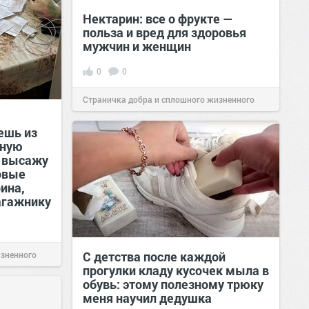
Нектарин: все о фрукте —
польза и вред для здоровья
мужчин и женщин
0
0
Страничка добра и сплошного жизненного
позитива!
00:28
Сегодня
ешь из
тную
я высажу
овые
ина,
агажнику
С детства после каждой
изненного
прогулки кладу кусочек мыла в
обувь: этому полезному трюку
меня научил дедушка