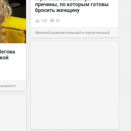
причины, по которым готовы
бросить женщину
108
80
Женский развлекательный и поучительный
сайт.
18:47
05 фев 2022
Пегова
зкой
изненного