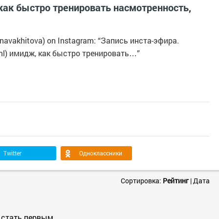
 как быстро тренировать насмотренность,
inavakhitova) on Instagram: “Запись инста-эфира.
ml) имидж, как быстро тренировать…”
Twitter
Одноклассники
Сортировка:
Рейтинг
|
Дата
 стать первым.