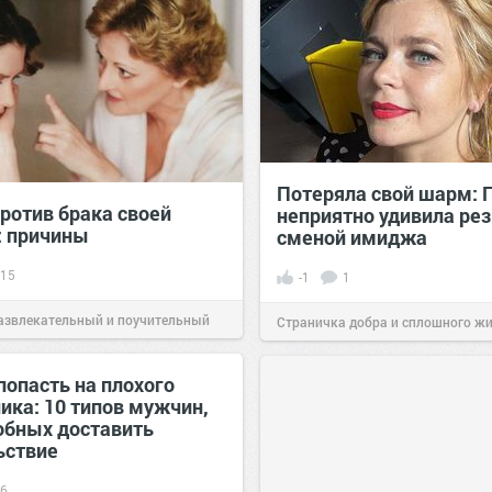
Потеряла свой шарм: 
ротив брака своей
неприятно удивила ре
: причины
сменой имиджа
15
-1
1
азвлекательный и поучительный
Страничка добра и сплошного ж
25 май 2020
позитива!
17:10
13 сен 2022
попасть на плохого
ика: 10 типов мужчин,
обных доставить
ьствие
6