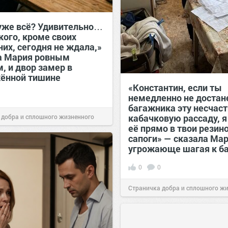
уже всё? Удивительно…
кого, кроме своих
их, сегодня не ждала,»
а Мария ровным
, и двор замер в
ённой тишине
«Константин, если ты
немедленно не достан
багажника эту несчас
кабачковую рассаду, 
 добра и сплошного жизненного
её прямо в твои резин
15:38
Сегодня
сапоги» — сказала Мар
угрожающе шагая к б
0
0
Страничка добра и сплошного ж
позитива!
00:28
Сегодня