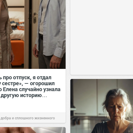
 про отпуск, я отдал
у сестре», — огорошил
о Елена случайно узнала
 другую историю…
 добра и сплошного жизненного
00:28
Сегодня