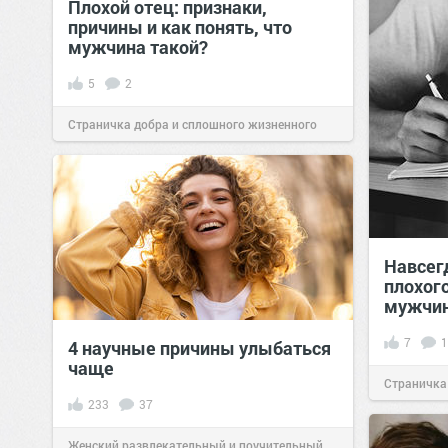
Плохой отец: признаки,
причины и как понять, что
мужчина такой?
5
2
Страничка добра и сплошного жизненного
позитива!
15:00
19 янв 2026
Навсег
плохог
мужчин
7
1
4 научные причины улыбаться
чаще
Страничка
233
37
позитива!
Женский развлекательный и поучительный