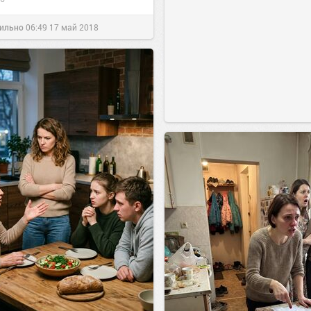
ильно
06:49
17 май 2018