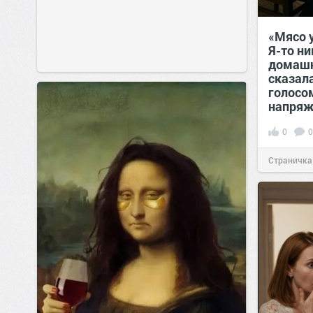
«Мясо 
Я-то ни
домашн
сказал
голосом
напряж
0
0
Страничка
позитива!