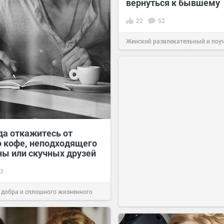
вернуться к бывшему
22
52
Женский развлекательный и поу
сайт.
19:06
03 фев 2020
да откажитесь от
о кофе, неподходящего
ы или скучных друзей
3
 добра и сплошного жизненного
17:16
12 сен 2023