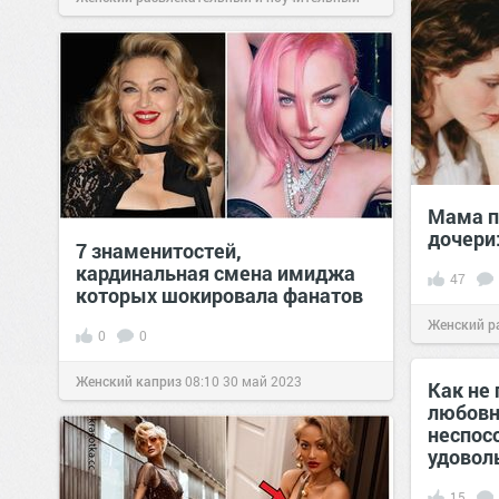
сайт.
23:11
01 июн 2021
Мама п
дочери
7 знаменитостей,
кардинальная смена имиджа
47
которых шокировала фанатов
Женский р
0
0
сайт.
10:08
Женский каприз
08:10
30 май 2023
Как не 
любовн
неспос
удовол
15