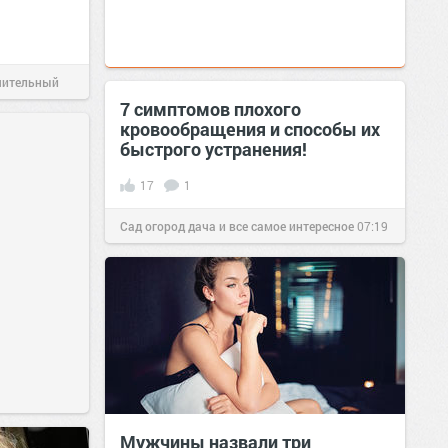
чительный
7 симптомов плохого
кровообращения и способы их
быстрого устранения!
17
1
Сад огород дача и все самое интересное
07:19
20 фев 2019
Мужчины назвали три