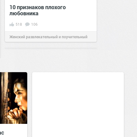
10 признаков плохого
любовника
518
106
Женский развлекательный и поучительный
сайт.
19:57
11 авг 2020
ас