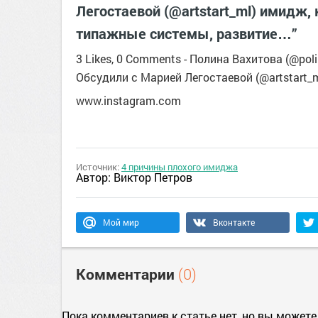
Легостаевой (@artstart_ml) имидж,
типажные системы, развитие…”
3 Likes, 0 Comments - Полина Вахитова (@pol
Обсудили с Марией Легостаевой (@artstart_
www.instagram.com
Источник:
4 причины плохого имиджа
Автор:
Виктор Петров
Мой мир
Вконтакте
Комментарии
(0)
Пока комментариев к статье нет, но вы можете