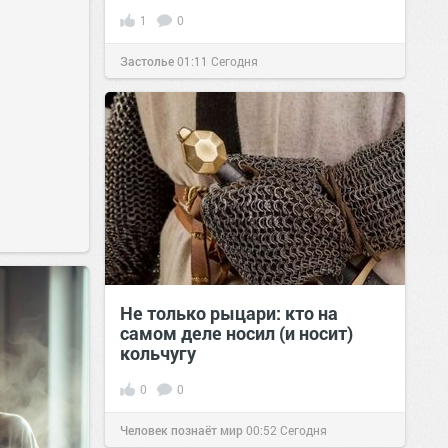
1
0
Застолье
01:11
Сегодня
Не только рыцари: кто на
самом деле носил (и носит)
кольчугу
0
0
Человек познаёт мир
00:52
Сегодня