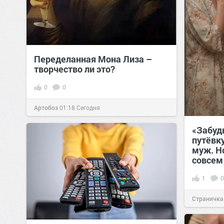
Переделанная Мона Лиза –
творчество ли это?
0
0
Артобоз
01:18
Сегодня
«Забудь
путёвк
муж. Н
совсем
1
0
Страничка
позитива!